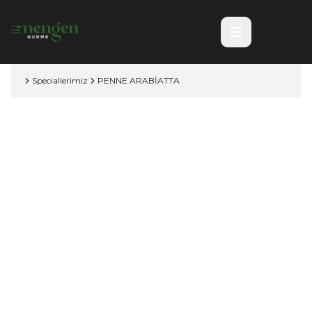
Speciallerimiz
PENNE ARABİATTA
Mengen Gurme'de herşey taze